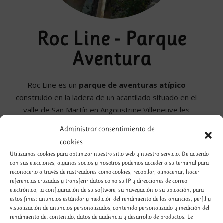
Roc Line - Parque
Aventura
Roc Line es un
parque de aventuras atípico
construido en la ladera de un acantilado situado en el
valle de San Martín en Angoustrine Villeneuve les
Escaldes, cerca de la capilla de San Martín.
Administrar consentimiento de
Se proponen para toda la familia varios recorridos
cookies
ascendentes. Permiten un momento lúdico y accesible a
Utilizamos cookies para optimizar nuestro sitio web y nuestro servicio. De acuerdo
las actividades de montaña como la
escalada
o las
vías
con sus elecciones, algunos socios y nosotros podemos acceder a su terminal para
ferratas
.
reconocerlo a través de rastreadores como cookies, recopilar, almacenar, hacer
referencias cruzadas y transferir datos como su IP y direcciones de correo
En la cima desde donde la vista es impresionante sobre
electrónico, la configuración de su software, su navegación o su ubicación, para
la Cerdaña, todos pueden desafiar su sentido del
estos fines: anuncios estándar y medición del rendimiento de los anuncios, perfil y
equilibrio en una
slackline
de 30 m de altura con total
visualización de anuncios personalizados, contenido personalizado y medición del
rendimiento del contenido, datos de audiencia y desarrollo de productos. Le
seguridad. Para volver, sensaciones y adrenalina